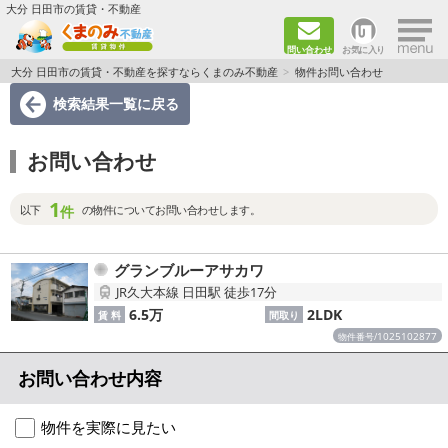
×
大分 日田市の賃貸・不動産
問い合わせ
お気に入り
TOPページ
大分 日田市の賃貸・不動産を探すならくまのみ不動産
物件お問い合わせ
検索結果一覧
に戻る
新築物件
お問い合わせ
ペット飼育ＯＫ物件
1
単身者向け（1K～2DK）
件
以下
の物件についてお問い合わせします。
新婚·ファミリー向け（2DK～3DK）
グランブルーアサカワ
JR久大本線 日田駅 徒歩17分
ファミリー向け（3DK～）
6.5万
2LDK
賃 料
間取り
1025102877
物件番号/
路線·駅から探す
お問い合わせ内容
地域から探す
物件を実際に見たい