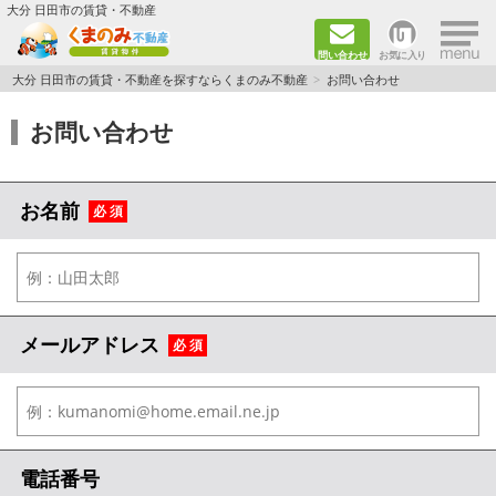
×
大分 日田市の賃貸・不動産
問い合わせ
お気に入り
TOPページ
大分 日田市の賃貸・不動産を探すならくまのみ不動産
お問い合わせ
お問い合わせ
新築物件
ペット飼育ＯＫ物件
お名前
必 須
単身者向け（1K～2DK）
新婚·ファミリー向け（2DK～3DK）
ファミリー向け（3DK～）
メールアドレス
必 須
路線·駅から探す
地域から探す
電話番号