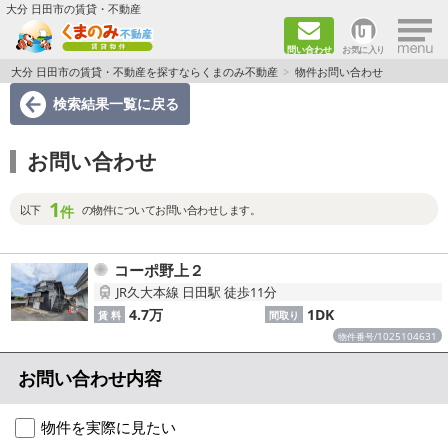
×
大分 日田市の賃貸・不動産
問い合わせ
お気に入り
TOPページ
大分 日田市の賃貸・不動産を探すならくまのみ不動産
物件お問い合わせ
検索結果一覧
に戻る
新築物件
お問い合わせ
ペット飼育ＯＫ物件
1
単身者向け（1K～2DK）
件
以下
の物件についてお問い合わせします。
新婚·ファミリー向け（2DK～3DK）
コーポ野上２
JR久大本線 日田駅 徒歩11分
ファミリー向け（3DK～）
4.7万
1DK
賃 料
間取り
1025104631
物件番号/
路線·駅から探す
お問い合わせ内容
地域から探す
物件を実際に見たい