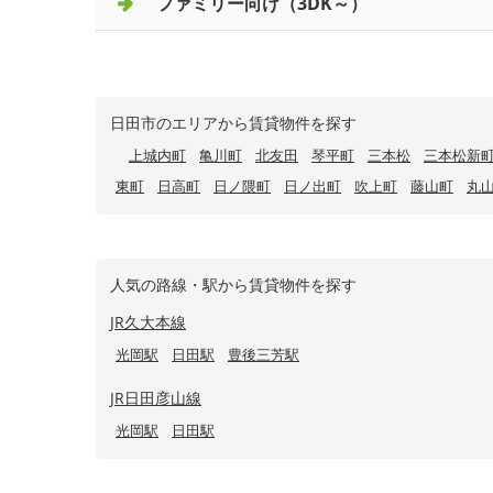
ファミリー向け（3DK～）
日田市のエリアから賃貸物件を探す
上城内町
亀川町
北友田
琴平町
三本松
三本松新
東町
日高町
日ノ隈町
日ノ出町
吹上町
藤山町
丸
人気の路線・駅から賃貸物件を探す
JR久大本線
光岡駅
日田駅
豊後三芳駅
JR日田彦山線
光岡駅
日田駅