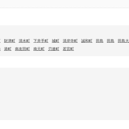
町
財津町
清水町
下井手町
城町
清岸寺町
誠和町
田島
田島
田島大
山
港町
南友田町
南元町
刃連町
若宮町