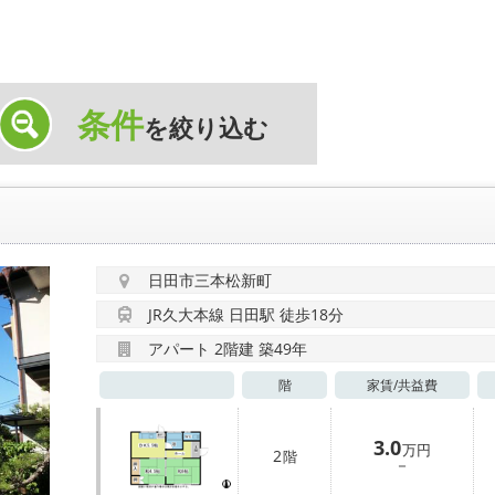
条件
を絞り込む
日田市三本松新町
JR久大本線 日田駅 徒歩18分
アパート 2階建 築49年
階
家賃/
共益費
3.0
万円
2
階
－