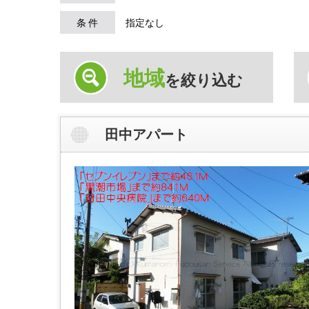
条 件
指定なし
地域
を絞り込む
田中アパート