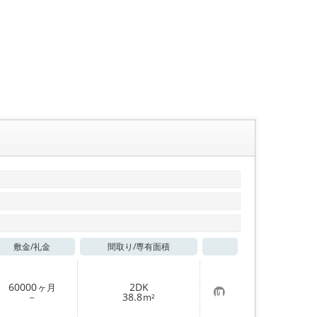
敷金/
礼金
間取り/
専有面積
お気に入り
60000
2DK
ヶ月
お
－
38.8
m²
気
に