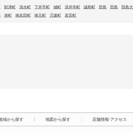
町
財津町
清水町
下井手町
城町
清岸寺町
誠和町
田島
田島
田島大
山
港町
南友田町
南元町
刃連町
若宮町
地域から探す
地図から探す
店舗情報·アクセス