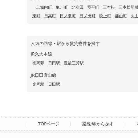
上城内町
亀川町
北友田
琴平町
三本松
三本松新
東町
日高町
日ノ隈町
日ノ出町
吹上町
藤山町
丸
人気の路線・駅から賃貸物件を探す
JR久大本線
光岡駅
日田駅
豊後三芳駅
JR日田彦山線
光岡駅
日田駅
TOPページ
路線·駅から探す