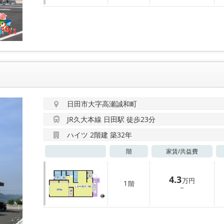
日田市大字高瀬誠和町
JR久大本線 日田駅 徒歩23分
ハイツ 2階建 築32年
階
家賃/
共益費
4.3
万円
1
階
－