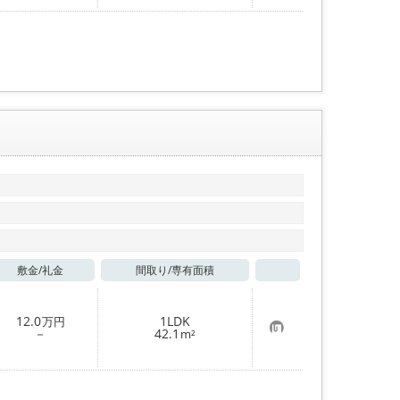
入
り
登
録
敷金/
礼金
間取り/
専有面積
お気に入り
12.0
1LDK
万円
お
－
42.1
m²
気
に
入
り
登