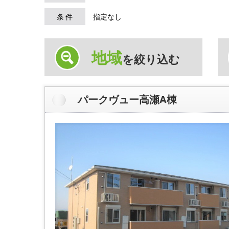
条 件
指定なし
地域
を絞り込む
パークヴュー高瀬A棟