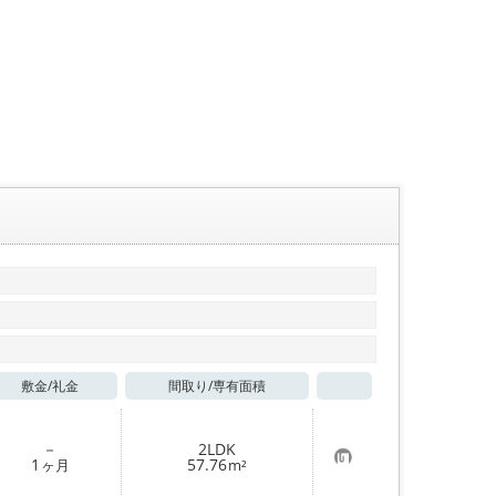
敷金/
礼金
間取り/
専有面積
お気に入り
－
2LDK
お
1
57.76
ヶ月
m²
気
に