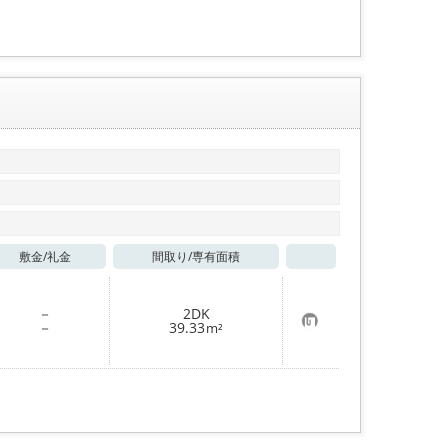
録
敷金/
礼金
間取り/
専有面積
お気に入り
－
2DK
お
－
39.33
m²
気
に
入
り
登
録