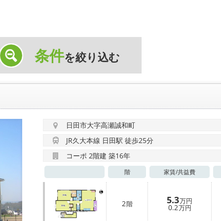
条件
を絞り込む
日田市大字高瀬誠和町
JR久大本線 日田駅 徒歩25分
コーポ 2階建 築16年
階
家賃/
共益費
5.3
万円
2
階
0.2
万円