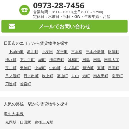
0973-28-7456
営業時間：9:00～19:00 (土日/9:00～17:00)
定休日：水曜日・祝日・GW・年末年始・お盆
メールで
お問い合わせ
日田市のエリアから賃貸物件を探す
上城内町
亀川町
北友田
琴平町
三本松
三本松新町
財津町
清水町
下井手町
城町
清岸寺町
誠和町
田島
田島
田島大字
玉川町
天神町
中城町
中釣町
中ノ島町
新治町
東町
日高町
日ノ隈町
日ノ出町
吹上町
藤山町
丸山
港町
南友田町
南元町
刃連町
若宮町
人気の路線・駅から賃貸物件を探す
JR久大本線
光岡駅
日田駅
豊後三芳駅