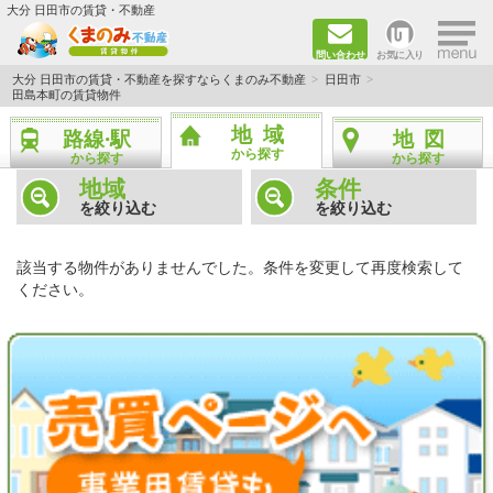
×
大分 日田市の賃貸・不動産
問い合わせ
お気に入り
TOPページ
大分 日田市の賃貸・不動産を探すならくまのみ不動産
日田市
田島本町の賃貸物件
新築物件
地域
路線·駅
地図
から探す
から探す
から探す
ペット飼育ＯＫ物件
地域
条件
を絞り込む
を絞り込む
単身者向け（1K～2DK）
該当する物件がありませんでした。条件を変更して再度検索して
新婚·ファミリー向け（2DK～3DK）
ください。
ファミリー向け（3DK～）
路線·駅から探す
地域から探す