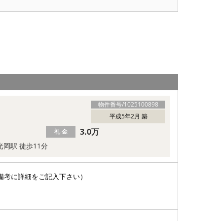
物件番号/
1025100898
平成5年2月 築
3.0万
礼 金
光岡駅 徒歩11分
備考に詳細をご記入下さい）