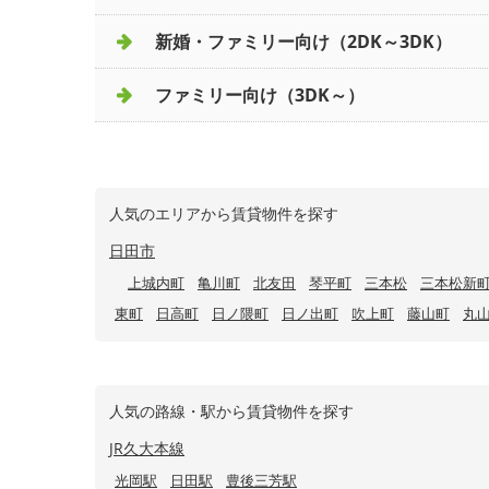
新婚・ファミリー向け（2DK～3DK）
ファミリー向け（3DK～）
人気のエリアから賃貸物件を探す
日田市
上城内町
亀川町
北友田
琴平町
三本松
三本松新
東町
日高町
日ノ隈町
日ノ出町
吹上町
藤山町
丸
人気の路線・駅から賃貸物件を探す
JR久大本線
光岡駅
日田駅
豊後三芳駅