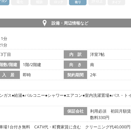
設備・周辺情報など
11分
21分
3丁目
内 訳
洋室7帖
階数/階建
1階/2階建
向 き
南
入 居
即時
契約期間
2年
ンガス
給湯
バルコニー
シャワー
エアコン
室内洗濯置場
バス・ト
保証会社
利用必須 初回月額賃料
数料330円
車場1台付き無料 CATV代・町費家賃に含む クリーニング代40,000円