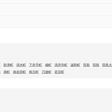
町
財津町
清水町
下井手町
城町
清岸寺町
誠和町
田島
田島
田島大
山
港町
南友田町
南元町
刃連町
若宮町