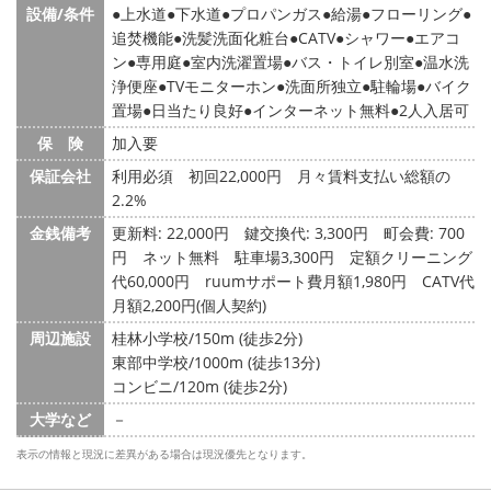
設備/条件
上水道
下水道
プロパンガス
給湯
フローリング
追焚機能
洗髪洗面化粧台
CATV
シャワー
エアコ
ン
専用庭
室内洗濯置場
バス・トイレ別室
温水洗
浄便座
TVモニターホン
洗面所独立
駐輪場
バイク
置場
日当たり良好
インターネット無料
2人入居可
保 険
加入要
保証会社
利用必須 初回22,000円 月々賃料支払い総額の
2.2%
金銭備考
更新料: 22,000円
鍵交換代: 3,300円
町会費: 700
円
ネット無料 駐車場3,300円 定額クリーニング
代60,000円 ruumサポート費月額1,980円 CATV代
月額2,200円(個人契約)
周辺施設
桂林小学校/150m (徒歩2分)
東部中学校/1000m (徒歩13分)
コンビニ/120m (徒歩2分)
大学など
－
表示の情報と現況に差異がある場合は現況優先となります。