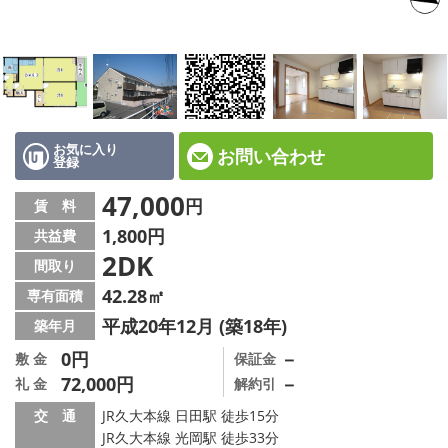
地図から探す
店舗情報·アクセス
会社概要
メールでお問い合わせ
お気に入り
お問い合わせ
登録
47,000
円
賃 料
1,800円
共益費
2DK
間取り
42.28㎡
専有面積
平成20年12月 (築18年)
築年月
0円
－
敷 金
保証金
72,000円
－
礼 金
解約引
交 通
JR久大本線 日田駅 徒歩15分
JR久大本線 光岡駅 徒歩33分