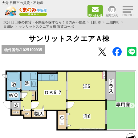
×
大分 日田市の賃貸・不動産
問い合わせ
お気に入り
TOPページ
大分 日田市の賃貸・不動産を探すならくまのみ不動産
日田市
上城内町
日田駅
サンリットスクエアＡ棟 賃貸コーポ
新築物件
サンリットスクエアＡ棟
物件番号/
1025100935
ペット飼育ＯＫ物件
単身者向け（1K～2DK）
新婚·ファミリー向け（2DK～3DK）
ファミリー向け（3DK～）
路線·駅から探す
地域から探す