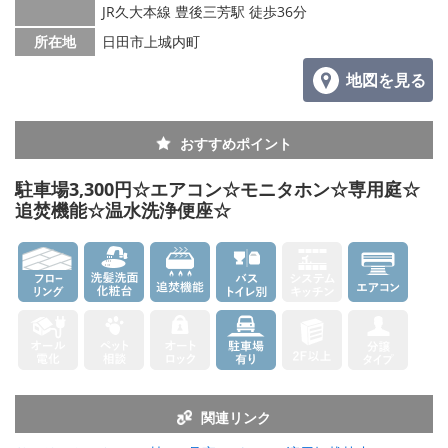
JR久大本線 豊後三芳駅 徒歩36分
所在地
日田市上城内町
地図を見る
おすすめポイント
駐車場3,300円☆エアコン☆モニタホン☆専用庭☆
追焚機能☆温水洗浄便座☆
関連リンク