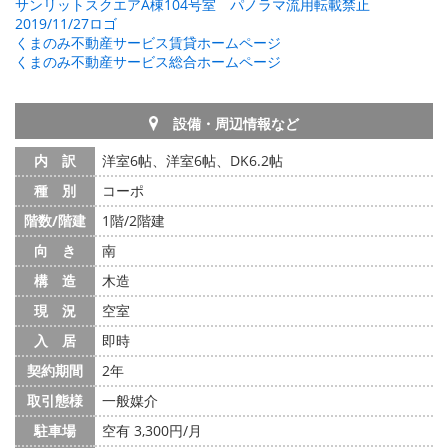
サンリットスクエアA棟104号室 パノラマ流用転載禁止
2019/11/27ロゴ
くまのみ不動産サービス賃貸ホームページ
くまのみ不動産サービス総合ホームページ
設備・周辺情報など
内 訳
洋室6帖、洋室6帖、DK6.2帖
種 別
コーポ
階数/階建
1階/2階建
向 き
南
構 造
木造
現 況
空室
入 居
即時
契約期間
2年
取引態様
一般媒介
駐車場
空有 3,300円/月