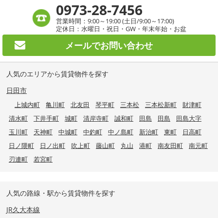
0973-28-7456
営業時間：9:00～19:00 (土日/9:00～17:00)
定休日：水曜日・祝日・GW・年末年始・お盆
メールで
お問い合わせ
人気のエリアから賃貸物件を探す
日田市
上城内町
亀川町
北友田
琴平町
三本松
三本松新町
財津町
清水町
下井手町
城町
清岸寺町
誠和町
田島
田島
田島大字
玉川町
天神町
中城町
中釣町
中ノ島町
新治町
東町
日高町
日ノ隈町
日ノ出町
吹上町
藤山町
丸山
港町
南友田町
南元町
刃連町
若宮町
人気の路線・駅から賃貸物件を探す
JR久大本線