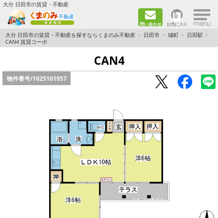
×
大分 日田市の賃貸・不動産
問い合わせ
お気に入り
TOPページ
大分 日田市の賃貸・不動産を探すならくまのみ不動産
日田市
城町
日田駅
CAN4 賃貸コーポ
新築物件
CAN4
物件番号/
1025101957
ペット飼育ＯＫ物件
単身者向け（1K～2DK）
新婚·ファミリー向け（2DK～3DK）
ファミリー向け（3DK～）
路線·駅から探す
地域から探す