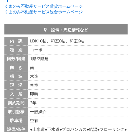
ゴ
くまのみ不動産サービス賃貸ホームページ
くまのみ不動産サービス総合ホームページ
設備・周辺情報など
内 訳
LDK10帖、和室6帖、和室6帖
種 別
コーポ
階数/階建
1階/2階建
向 き
南
構 造
木造
現 況
空室
入 居
即時
契約期間
2年
取引態様
一般媒介
駐車場
空有
設備/条件
上水道
下水道
プロパンガス
給湯
フローリング