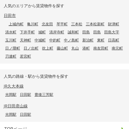
人気のエリアから賃貸物件を探す
日田市
上城内町
亀川町
北友田
琴平町
三本松
三本松新町
財津町
清水町
下井手町
城町
清岸寺町
誠和町
田島
田島
田島大字
玉川町
天神町
中城町
中釣町
中ノ島町
新治町
東町
日高町
日ノ隈町
日ノ出町
吹上町
藤山町
丸山
港町
南友田町
南元町
刃連町
若宮町
人気の路線・駅から賃貸物件を探す
JR久大本線
光岡駅
日田駅
豊後三芳駅
JR日田彦山線
光岡駅
日田駅