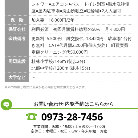
シャワー
エアコン
バス・トイレ別室
温水洗浄便
座
屋内駐車場
洗面所独立
駐輪場
2人入居可
保 険
加入要 18,000円/2年
保証会社
利用必須 初回月額賃料総額の50% 月々800円
金銭備考
更新料: 5,500円
鍵交換代: 13,420円
駐車場1台付
き無料 CATV代月額2,200円(個人契約) 町費実費
定額クリーニング代50,000円
周辺施設
桂林小学校/146m (徒歩2分)
北部中学校/1200m (徒歩15分)
大学など
－
表示の情報と現況に差異がある場合は現況優先となります。
お問い合わせ·内覧予約は
こちらから
0973-28-7456
営業時間：9:00～19:00 (土日/9:00～17:00)
定休日：水曜日・祝日・GW・年末年始・お盆