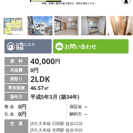
地図から探す
店舗情報·アクセス
会社概要
メールでお問い合わせ
お気に入り
お問い合わせ
登録
40,000
円
賃 料
0円
共益費
2LDK
間取り
46.57㎡
専有面積
平成5年3月 (築34年)
築年月
0円
－
敷 金
保証金
0円
－
礼 金
解約引
交 通
JR久大本線 日田駅 徒歩22分
JR久大本線 光岡駅 徒歩30分