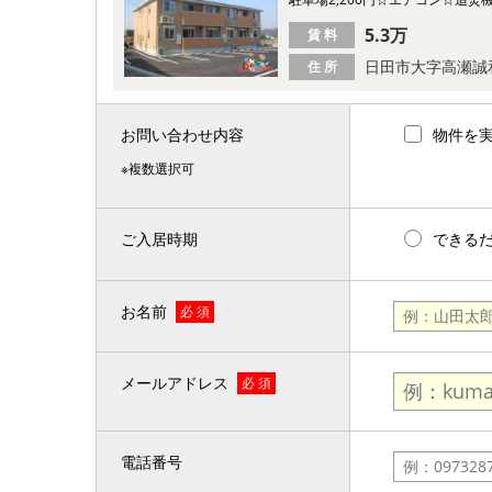
5.3万
賃 料
日田市大字高瀬誠
住 所
お問い合わせ内容
物件を
※複数選択可
ご入居時期
できる
お名前
必 須
メールアドレス
必 須
電話番号