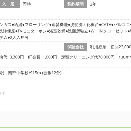
入 居
即時
契約期間
2年
ンガス
給湯
フローリング
追焚機能
洗髪洗面化粧台
CATV
バルコニ
洗浄便座
TVモニターホン
浴室乾燥
洗面所独立
W・INクローゼット
ステム
2人入居可
保証会社
利用必須 初回22,0
代: 3,300円
町会費: 1,000円
定額クリーニング代70,000円 ruum
分)
南部中学校/915m (徒歩12分)
ます。
ら