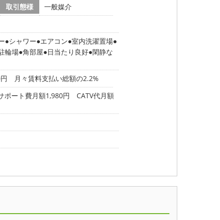
取引態様
一般媒介
ー
シャワー
エアコン
室内洗濯置場
駐輪場
角部屋
日当たり良好
閑静な
00円 月々賃料支払い総額の2.2%
サポート費月額1,980円 CATV代月額