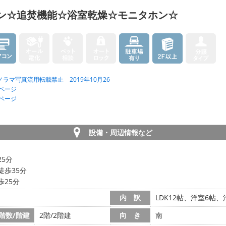
アコン☆追焚機能☆浴室乾燥☆モニタホン☆
ラマ写真流用転載禁止 2019年10月26
ページ
ページ
設備・周辺情報など
25分
徒歩35分
歩25分
内 訳
LDK12帖、洋室6帖、
階数/階建
2階/2階建
向 き
南