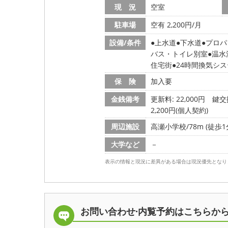
現 況
空室
駐車場
空有 2,200円/月
設備/条件
上水道
下水道
プロパ
バス・トイレ別室
温水
住宅街
24時間換気シ
保 険
加入要
金銭備考
更新料: 22,000円
鍵交換
2,200円(個人契約)
周辺施設
高瀬小学校/78m (徒歩1
大学など
－
表示の情報と現況に差異がある場合は現況優先となり
お問い合わせ·内覧予約は
こちらか