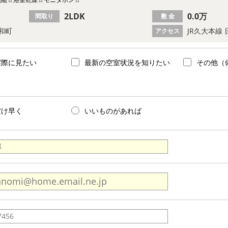
2LDK
0.0万
間取り
敷 金
和町
JR久大本線 
アクセス
実際に見たい
最新の空室状況を知りたい
その他（
だけ早く
いいものがあれば