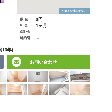
大きな地図で見る
0円
敷 金
1ヶ月
礼 金
－
保証金
－
解約引
築16年)
お問い合わせ