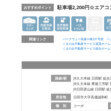
駐車場2,200円☆エ
おすすめポイント
関連リンク
パークヴュー高瀬Ａ棟201号室 パノ
くまのみ不動産サービス賃貸ホーム
くまのみ不動産サービス総合ホーム
路線/駅
JR久大本線 日田駅 徒歩
JR久大本線 豊後三芳駅 
JR日田彦山線 日田駅 徒
所在地
日田市大字高瀬誠和町
種 別
コーポ