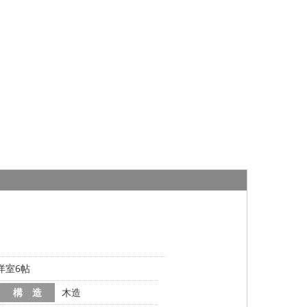
洋室6帖
構 造
木造