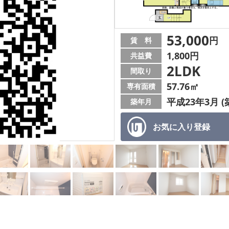
53,000
円
賃 料
1,800円
共益費
2LDK
間取り
57.76㎡
専有面積
平成23年3月 (
築年月
お気に入り
登録