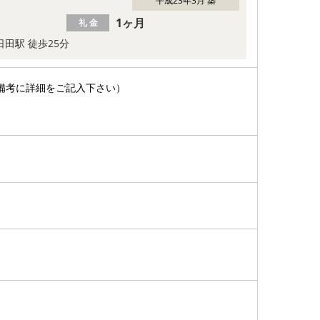
平成23年3月 築
1ヶ月
礼 金
日田駅 徒歩25分
備考に詳細をご記入下さい）