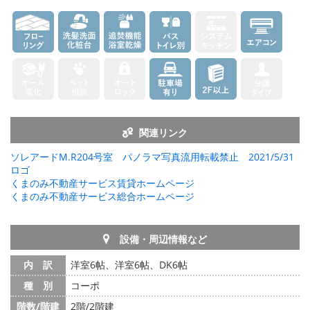
関連リンク
ソレアードM.R204号室 パノラマ写真流用転載禁止 2021/5/31
ロゴ
くまのみ不動産サービス賃貸ホームページ
くまのみ不動産サービス総合ホームページ
設備・周辺情報など
内 訳
洋室6帖、洋室6帖、DK6帖
種 別
コーポ
階数/階建
2階/2階建