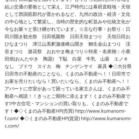
結ぶ交通の要衝として栄え、江戸時代には幕府直轄地・天領
として西国筋郡代が置かれるなど、九州の政治・経済・文化
の中心地として繁栄し、当時の歴史的な町並みや伝統文化が
今なお脈々と受け継がれています。☆主な行事・お祭り：日
田川開き観光祭 日田祇園祭 日田天領まつり 天領日田お
ひなまつり 津江山系釈迦連峰山開き 鯛生金山まつり 渓
谷まつり 遊花祭 おおやま梅まつり☆特産・名産物：小鹿
田焼(おんたやき 陶器) 下駄 白菜 牛乳 山葵 エノキ
なし ブドウ スイカ 梅 チンゲンサイ 家具 ◆◇大分県
日田市の不動産のことなら、くまのみ不動産へ！！日田市で
お家を売りたいなら！買いたいなら、くまのみ不動産へ！！
アパートに空室があって困っている家主さんは、くまのみ不
動産へ相談！！きっとご期待に添えます！くまのみ不動産で
す!!中古住宅・マンションの買い取りも、くまのみ不動産で
す！◆◇くまのみ不動産HP(売買) http://www.kumanomi-
f.com/ ◆◇くまのみ不動産HP(賃貸) http://www.kumanomi-
c.com/