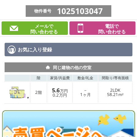
1025103047
物件番号
メールで
電話で
問い合わせる
問い合わせる
お気に入り
登録
同じ建物の他の空室
階
家賃/
共益費
敷金/
礼金
間取り/
専有面積
5.6
－
2LDK
万円
2
階
1
58.21
0.2
ヶ月
m²
万円