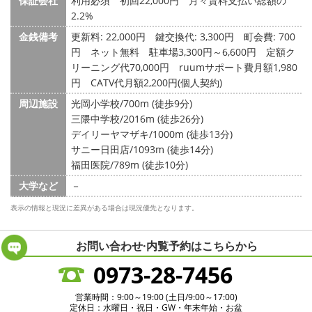
保証会社
利用必須 初回22,000円 月々賃料支払い総額の
2.2%
金銭備考
更新料: 22,000円
鍵交換代: 3,300円
町会費: 700
円
ネット無料 駐車場3,300円～6,600円 定額ク
リーニング代70,000円 ruumサポート費月額1,980
円 CATV代月額2,200円(個人契約)
周辺施設
光岡小学校/700m (徒歩9分)
三隈中学校/2016m (徒歩26分)
デイリーヤマザキ/1000m (徒歩13分)
サニー日田店/1093m (徒歩14分)
福田医院/789m (徒歩10分)
大学など
－
表示の情報と現況に差異がある場合は現況優先となります。
お問い合わせ·内覧予約は
こちらから
0973-28-7456
営業時間：9:00～19:00 (土日/9:00～17:00)
定休日：水曜日・祝日・GW・年末年始・お盆