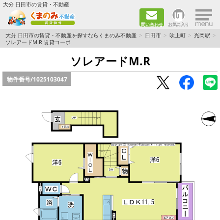
×
大分 日田市の賃貸・不動産
問い合わせ
お気に入り
TOPページ
大分 日田市の賃貸・不動産を探すならくまのみ不動産
日田市
吹上町
光岡駅
ソレアードM.R 賃貸コーポ
新築物件
ソレアードM.R
物件番号/
1025103047
ペット飼育ＯＫ物件
単身者向け（1K～2DK）
新婚·ファミリー向け（2DK～3DK）
ファミリー向け（3DK～）
路線·駅から探す
地域から探す