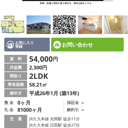
地図から探す
店舗情報·アクセス
会社概要
メールでお問い合わせ
お気に入り
お問い合わせ
登録
54,000
円
賃 料
2,300円
共益費
2LDK
間取り
58.21㎡
専有面積
平成26年1月 (築13年)
築年月
0ヶ月
－
敷 金
保証金
81000ヶ月
－
礼 金
解約引
交 通
JR久大本線 光岡駅 徒歩11分
JR久大本線 日田駅 徒歩27分