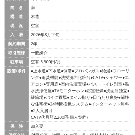
向 き
南
構 造
木造
現 況
空室
入 居
2026年8月下旬
契約期間
2年
取引態様
一般媒介
駐車場
空有 3,300円/月
設備/条件
上水道
下水道
側溝
プロパンガス
給湯
フローリ
ング
追焚機能
洗髪洗面化粧台
CATV
シャワー
エ
アコン
専用庭
室内洗濯置場
バス・トイレ別室
温
水洗浄便座
TVモニターホン
浴室乾燥
洗面所独立
駐輪場
バイク置場
タイル貼り
日当たり良好
閑静
な住宅街
24時間換気システム
インターネット無料
2人入居可
CATV代月額2,200円(個人契約)
保 険
加入要