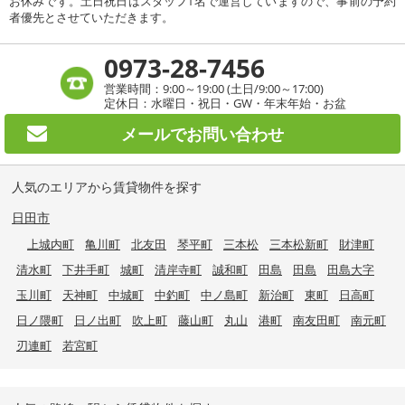
お休みです。土日祝日はスタッフ1名で運営していますので、事前の予約
者優先とさせていただきます。
0973-28-7456
営業時間：9:00～19:00 (土日/9:00～17:00)
定休日：水曜日・祝日・GW・年末年始・お盆
メールで
お問い合わせ
人気のエリアから賃貸物件を探す
日田市
上城内町
亀川町
北友田
琴平町
三本松
三本松新町
財津町
清水町
下井手町
城町
清岸寺町
誠和町
田島
田島
田島大字
玉川町
天神町
中城町
中釣町
中ノ島町
新治町
東町
日高町
日ノ隈町
日ノ出町
吹上町
藤山町
丸山
港町
南友田町
南元町
刃連町
若宮町