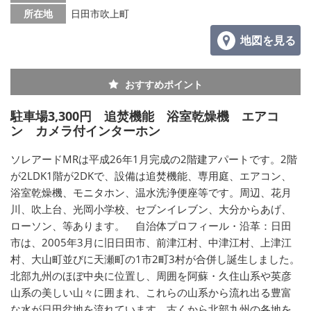
所在地
日田市吹上町
地図を見る
おすすめポイント
駐車場3,300円 追焚機能 浴室乾燥機 エアコ
ン カメラ付インターホン
ソレアードMRは平成26年1月完成の2階建アパートです。2階
が2LDK1階が2DKで、設備は追焚機能、専用庭、エアコン、
浴室乾燥機、モニタホン、温水洗浄便座等です。周辺、花月
川、吹上台、光岡小学校、セブンイレブン、大分からあげ、
ローソン、等あります。 自治体プロフィール・沿革：日田
市は、2005年3月に旧日田市、前津江村、中津江村、上津江
村、大山町並びに天瀬町の1市2町3村が合併し誕生しました。
北部九州のほぼ中央に位置し、周囲を阿蘇・久住山系や英彦
山系の美しい山々に囲まれ、これらの山系から流れ出る豊富
な水が日田盆地を流れています。古くから北部九州の各地を