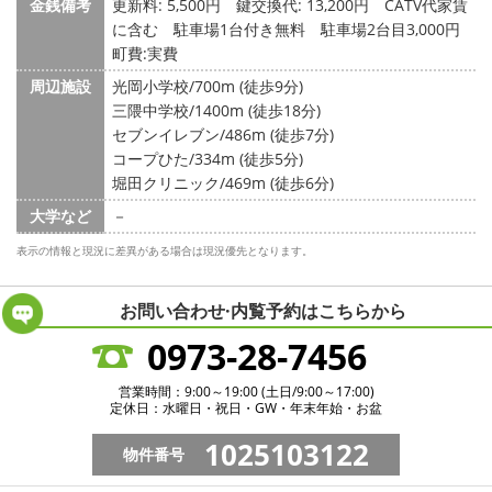
金銭備考
更新料: 5,500円
鍵交換代: 13,200円
CATV代家賃
に含む 駐車場1台付き無料 駐車場2台目3,000円
町費:実費
周辺施設
光岡小学校/700m (徒歩9分)
三隈中学校/1400m (徒歩18分)
セブンイレブン/486m (徒歩7分)
コープひた/334m (徒歩5分)
堀田クリニック/469m (徒歩6分)
大学など
－
表示の情報と現況に差異がある場合は現況優先となります。
お問い合わせ·内覧予約は
こちらから
0973-28-7456
営業時間：9:00～19:00 (土日/9:00～17:00)
定休日：水曜日・祝日・GW・年末年始・お盆
1025103122
物件番号