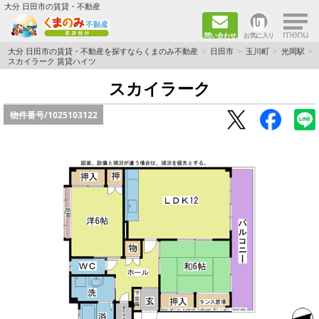
×
大分 日田市の賃貸・不動産
問い合わせ
お気に入り
TOPページ
大分 日田市の賃貸・不動産を探すならくまのみ不動産
日田市
玉川町
光岡駅
スカイラーク 賃貸ハイツ
新築物件
スカイラーク
物件番号/
1025103122
ペット飼育ＯＫ物件
単身者向け（1K～2DK）
新婚·ファミリー向け（2DK～3DK）
ファミリー向け（3DK～）
路線·駅から探す
地域から探す