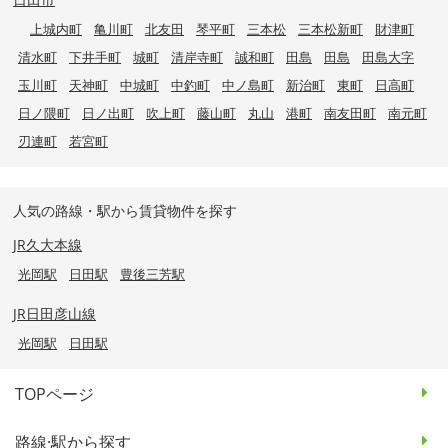
上城内町
亀川町
北友田
琴平町
三本松
三本松新町
財津町
清水町
下井手町
城町
清岸寺町
誠和町
田島
田島
田島大字
玉川町
天神町
中城町
中釣町
中ノ島町
新治町
東町
日高町
日ノ隈町
日ノ出町
吹上町
藤山町
丸山
港町
南友田町
南元町
刃連町
若宮町
人気の路線・駅から賃貸物件を探す
JR久大本線
光岡駅
日田駅
豊後三芳駅
JR日田彦山線
光岡駅
日田駅
TOPページ
路線·駅から探す