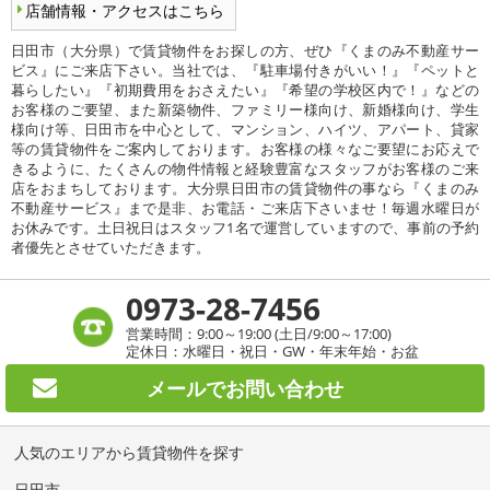
店舗情報・アクセスはこちら
日田市（大分県）で賃貸物件をお探しの方、ぜひ『くまのみ不動産サー
ビス』にご来店下さい。当社では、『駐車場付きがいい！』『ペットと
暮らしたい』『初期費用をおさえたい』『希望の学校区内で！』などの
お客様のご要望、また新築物件、ファミリー様向け、新婚様向け、学生
様向け等、日田市を中心として、マンション、ハイツ、アパート、貸家
等の賃貸物件をご案内しております。お客様の様々なご要望にお応えで
きるように、たくさんの物件情報と経験豊富なスタッフがお客様のご来
店をおまちしております。大分県日田市の賃貸物件の事なら『くまのみ
不動産サービス』まで是非、お電話・ご来店下さいませ！毎週水曜日が
お休みです。土日祝日はスタッフ1名で運営していますので、事前の予約
者優先とさせていただきます。
0973-28-7456
営業時間：9:00～19:00 (土日/9:00～17:00)
定休日：水曜日・祝日・GW・年末年始・お盆
メールで
お問い合わせ
人気のエリアから賃貸物件を探す
日田市