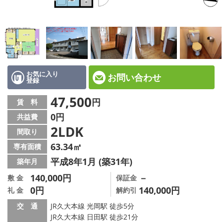
地図から探す
店舗情報·アクセス
会社概要
メールでお問い合わせ
お気に入り
お問い合わせ
登録
47,500
円
賃 料
0円
共益費
2LDK
間取り
63.34㎡
専有面積
平成8年1月 (築31年)
築年月
140,000円
－
敷 金
保証金
0円
140,000円
礼 金
解約引
交 通
JR久大本線 光岡駅 徒歩5分
JR久大本線 日田駅 徒歩21分