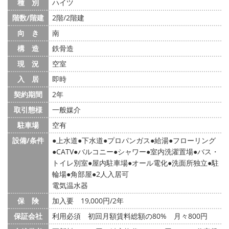
種 別
ハイツ
階数/階建
2階/2階建
向 き
南
構 造
鉄骨造
現 況
空室
入 居
即時
契約期間
2年
取引態様
一般媒介
駐車場
空有
設備/条件
上水道
下水道
プロパンガス
給湯
フローリング
CATV
バルコニー
シャワー
室内洗濯置場
バス・
トイレ別室
屋内駐車場
オール電化
洗面所独立
駐
輪場
角部屋
2人入居可
電気温水器
保 険
加入要 19,000円/2年
保証会社
利用必須 初回月額賃料総額の80% 月々800円