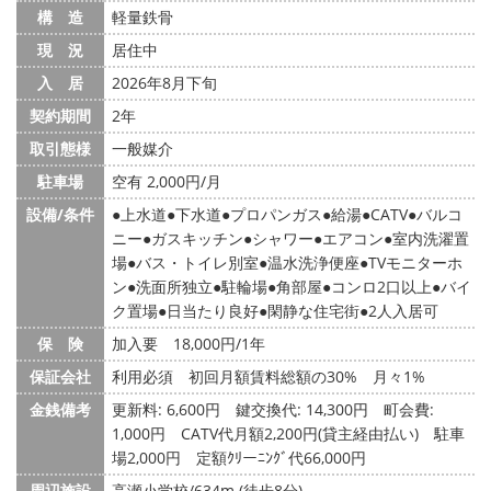
構 造
軽量鉄骨
現 況
居住中
入 居
2026年8月下旬
契約期間
2年
取引態様
一般媒介
駐車場
空有 2,000円/月
設備/条件
上水道
下水道
プロパンガス
給湯
CATV
バルコ
ニー
ガスキッチン
シャワー
エアコン
室内洗濯置
場
バス・トイレ別室
温水洗浄便座
TVモニターホ
ン
洗面所独立
駐輪場
角部屋
コンロ2口以上
バイ
ク置場
日当たり良好
閑静な住宅街
2人入居可
保 険
加入要 18,000円/1年
保証会社
利用必須 初回月額賃料総額の30% 月々1%
金銭備考
更新料: 6,600円
鍵交換代: 14,300円
町会費:
1,000円
CATV代月額2,200円(貸主経由払い) 駐車
場2,000円 定額ｸﾘーﾆﾝｸﾞ代66,000円
周辺施設
高瀬小学校/634m (徒歩8分)