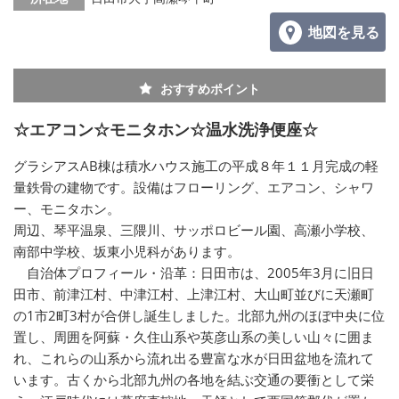
地図を見る
おすすめポイント
☆エアコン☆モニタホン☆温水洗浄便座☆
グラシアスAB棟は積水ハウス施工の平成８年１１月完成の軽
量鉄骨の建物です。設備はフローリング、エアコン、シャワ
ー、モニタホン。
周辺、琴平温泉、三隈川、サッポロビール園、高瀬小学校、
南部中学校、坂東小児科があります。
自治体プロフィール・沿革：日田市は、2005年3月に旧日
田市、前津江村、中津江村、上津江村、大山町並びに天瀬町
の1市2町3村が合併し誕生しました。北部九州のほぼ中央に位
置し、周囲を阿蘇・久住山系や英彦山系の美しい山々に囲ま
れ、これらの山系から流れ出る豊富な水が日田盆地を流れて
います。古くから北部九州の各地を結ぶ交通の要衝として栄