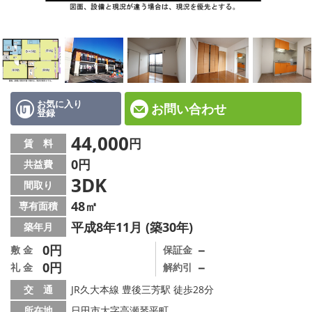
地図から探す
店舗情報·アクセス
会社概要
メールでお問い合わせ
お気に入り
お問い合わせ
登録
44,000
円
賃 料
0円
共益費
3DK
間取り
48㎡
専有面積
平成8年11月 (築30年)
築年月
0円
－
敷 金
保証金
0円
－
礼 金
解約引
交 通
JR久大本線 豊後三芳駅 徒歩28分
所在地
日田市大字高瀬琴平町