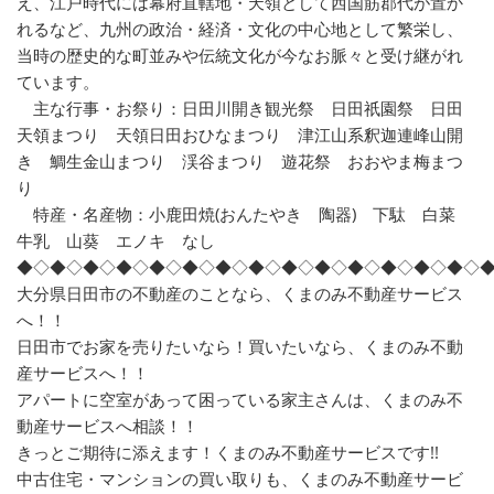
え、江戸時代には幕府直轄地・天領として西国筋郡代が置か
れるなど、九州の政治・経済・文化の中心地として繁栄し、
当時の歴史的な町並みや伝統文化が今なお脈々と受け継がれ
ています。
主な行事・お祭り：日田川開き観光祭 日田祇園祭 日田
天領まつり 天領日田おひなまつり 津江山系釈迦連峰山開
き 鯛生金山まつり 渓谷まつり 遊花祭 おおやま梅まつ
り
特産・名産物：小鹿田焼(おんたやき 陶器) 下駄 白菜
牛乳 山葵 エノキ なし
◆◇◆◇◆◇◆◇◆◇◆◇◆◇◆◇◆◇◆◇◆◇◆◇◆◇◆◇
大分県日田市の不動産のことなら、くまのみ不動産サービス
へ！！
日田市でお家を売りたいなら！買いたいなら、くまのみ不動
産サービスへ！！
アパートに空室があって困っている家主さんは、くまのみ不
動産サービスへ相談！！
きっとご期待に添えます！くまのみ不動産サービスです!!
中古住宅・マンションの買い取りも、くまのみ不動産サービ