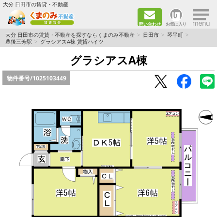
大分 日田市の賃貸・不動産
問い合わせ
お気に入り
TOPページ
大分 日田市の賃貸・不動産を探すならくまのみ不動産
日田市
琴平町
豊後三芳駅
グラシアスA棟 賃貸ハイツ
新築物件
グラシアスA棟
物件番号/
1025103449
ペット飼育ＯＫ物件
単身者向け（1K～2DK）
新婚·ファミリー向け（2DK～3DK）
ファミリー向け（3DK～）
路線·駅から探す
地域から探す