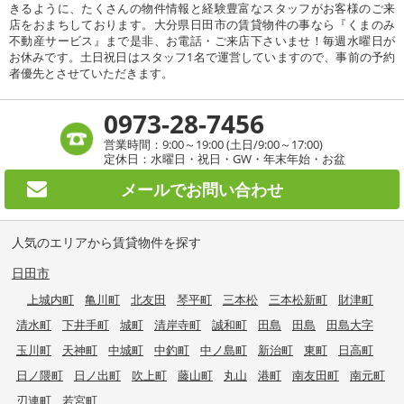
きるように、たくさんの物件情報と経験豊富なスタッフがお客様のご来
店をおまちしております。大分県日田市の賃貸物件の事なら『くまのみ
不動産サービス』まで是非、お電話・ご来店下さいませ！毎週水曜日が
お休みです。土日祝日はスタッフ1名で運営していますので、事前の予約
者優先とさせていただきます。
0973-28-7456
営業時間：9:00～19:00 (土日/9:00～17:00)
定休日：水曜日・祝日・GW・年末年始・お盆
メールで
お問い合わせ
人気のエリアから賃貸物件を探す
日田市
上城内町
亀川町
北友田
琴平町
三本松
三本松新町
財津町
清水町
下井手町
城町
清岸寺町
誠和町
田島
田島
田島大字
玉川町
天神町
中城町
中釣町
中ノ島町
新治町
東町
日高町
日ノ隈町
日ノ出町
吹上町
藤山町
丸山
港町
南友田町
南元町
刃連町
若宮町