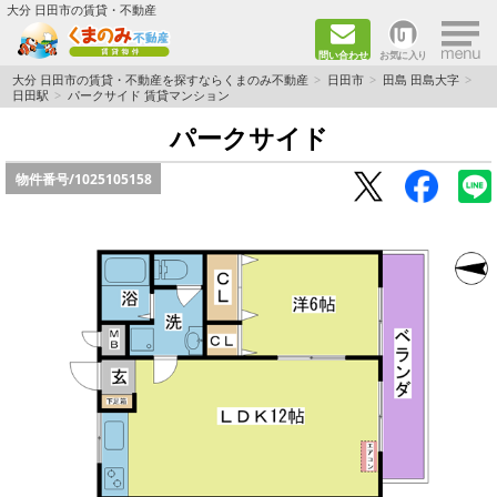
×
大分 日田市の賃貸・不動産
問い合わせ
お気に入り
TOPページ
大分 日田市の賃貸・不動産を探すならくまのみ不動産
日田市
田島 田島大字
日田駅
パークサイド 賃貸マンション
新築物件
パークサイド
物件番号/
1025105158
ペット飼育ＯＫ物件
単身者向け（1K～2DK）
新婚·ファミリー向け（2DK～3DK）
ファミリー向け（3DK～）
路線·駅から探す
地域から探す