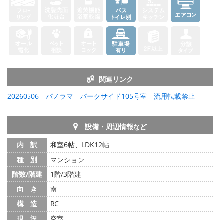
関連リンク
20260506 パノラマ パークサイド105号室 流用転載禁止
設備・周辺情報など
内 訳
和室6帖、LDK12帖
種 別
マンション
階数/階建
1階/3階建
向 き
南
構 造
RC
現 況
空室