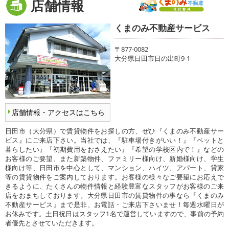
店舗情報
くまのみ不動産サービス
〒877-0082
大分県日田市日の出町9-1
店舗情報・アクセスはこちら
日田市（大分県）で賃貸物件をお探しの方、ぜひ『くまのみ不動産サー
ビス』にご来店下さい。当社では、『駐車場付きがいい！』『ペットと
暮らしたい』『初期費用をおさえたい』『希望の学校区内で！』などの
お客様のご要望、また新築物件、ファミリー様向け、新婚様向け、学生
様向け等、日田市を中心として、マンション、ハイツ、アパート、貸家
等の賃貸物件をご案内しております。お客様の様々なご要望にお応えで
きるように、たくさんの物件情報と経験豊富なスタッフがお客様のご来
店をおまちしております。大分県日田市の賃貸物件の事なら『くまのみ
不動産サービス』まで是非、お電話・ご来店下さいませ！毎週水曜日が
お休みです。土日祝日はスタッフ1名で運営していますので、事前の予約
者優先とさせていただきます。