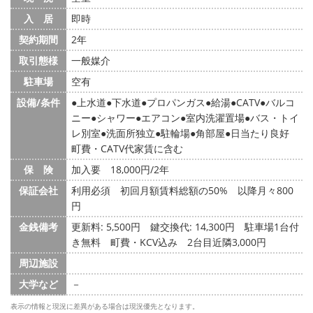
入 居
即時
契約期間
2年
取引態様
一般媒介
駐車場
空有
設備/条件
上水道
下水道
プロパンガス
給湯
CATV
バルコ
ニー
シャワー
エアコン
室内洗濯置場
バス・トイ
レ別室
洗面所独立
駐輪場
角部屋
日当たり良好
町費・CATV代家賃に含む
保 険
加入要 18,000円/2年
保証会社
利用必須 初回月額賃料総額の50% 以降月々800
円
金銭備考
更新料: 5,500円
鍵交換代: 14,300円
駐車場1台付
き無料 町費・KCV込み 2台目近隣3,000円
周辺施設
大学など
－
表示の情報と現況に差異がある場合は現況優先となります。