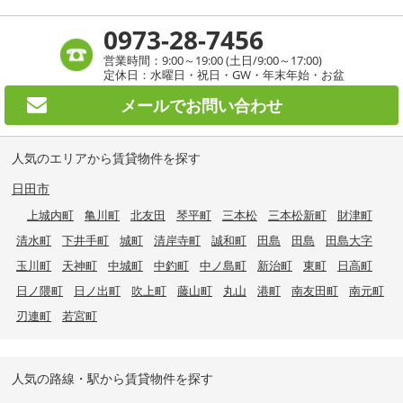
0973-28-7456
営業時間：9:00～19:00 (土日/9:00～17:00)
定休日：水曜日・祝日・GW・年末年始・お盆
メールで
お問い合わせ
人気のエリアから賃貸物件を探す
日田市
上城内町
亀川町
北友田
琴平町
三本松
三本松新町
財津町
清水町
下井手町
城町
清岸寺町
誠和町
田島
田島
田島大字
玉川町
天神町
中城町
中釣町
中ノ島町
新治町
東町
日高町
日ノ隈町
日ノ出町
吹上町
藤山町
丸山
港町
南友田町
南元町
刃連町
若宮町
人気の路線・駅から賃貸物件を探す