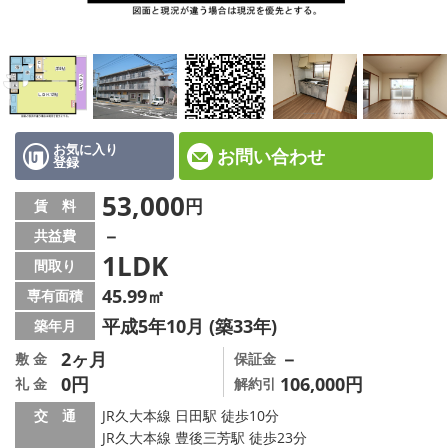
地図から探す
店舗情報·アクセス
会社概要
メールでお問い合わせ
お気に入り
お問い合わせ
登録
53,000
円
賃 料
－
共益費
1LDK
間取り
45.99㎡
専有面積
平成5年10月 (築33年)
築年月
2ヶ月
－
敷 金
保証金
0円
106,000円
礼 金
解約引
交 通
JR久大本線 日田駅 徒歩10分
JR久大本線 豊後三芳駅 徒歩23分