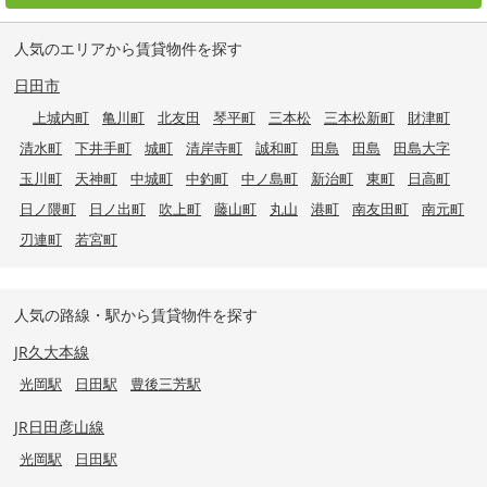
人気のエリアから賃貸物件を探す
日田市
上城内町
亀川町
北友田
琴平町
三本松
三本松新町
財津町
清水町
下井手町
城町
清岸寺町
誠和町
田島
田島
田島大字
玉川町
天神町
中城町
中釣町
中ノ島町
新治町
東町
日高町
日ノ隈町
日ノ出町
吹上町
藤山町
丸山
港町
南友田町
南元町
刃連町
若宮町
人気の路線・駅から賃貸物件を探す
JR久大本線
光岡駅
日田駅
豊後三芳駅
JR日田彦山線
光岡駅
日田駅