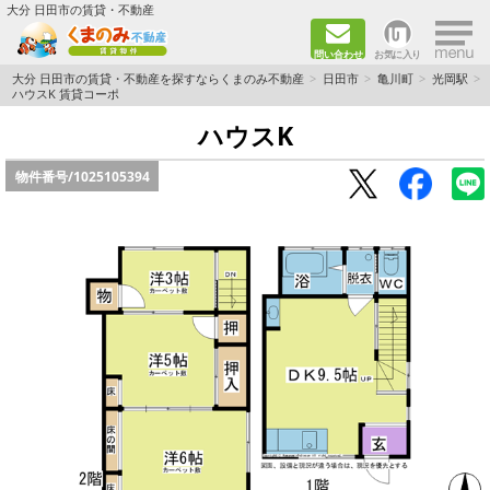
×
大分 日田市の賃貸・不動産
問い合わせ
お気に入り
TOPページ
大分 日田市の賃貸・不動産を探すならくまのみ不動産
日田市
亀川町
光岡駅
ハウスK 賃貸コーポ
新築物件
ハウスK
物件番号/
1025105394
ペット飼育ＯＫ物件
単身者向け（1K～2DK）
新婚·ファミリー向け（2DK～3DK）
ファミリー向け（3DK～）
路線·駅から探す
地域から探す