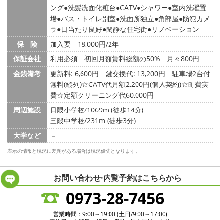
ング
洗髪洗面化粧台
CATV
シャワー
室内洗濯置
場
バス・トイレ別室
洗面所独立
角部屋
防犯カメ
ラ
日当たり良好
閑静な住宅街
リノベーション
保 険
加入要 18,000円/2年
保証会社
利用必須 初回月額賃料総額の50% 月々800円
金銭備考
更新料: 6,600円
鍵交換代: 13,200円
駐車場2台付
無料(縦列)☆CATV代月額2,200円(個人契約)☆町費実
費☆定額クリーニング代60,000円
周辺施設
日隈小学校/1069m (徒歩14分)
三隈中学校/231m (徒歩3分)
大学など
－
表示の情報と現況に差異がある場合は現況優先となります。
お問い合わせ·内覧予約は
こちらから
0973-28-7456
営業時間：9:00～19:00 (土日/9:00～17:00)