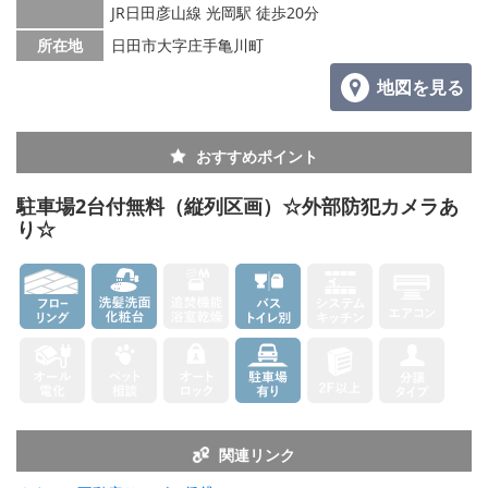
JR日田彦山線 光岡駅 徒歩20分
所在地
日田市大字庄手亀川町
地図を見る
おすすめポイント
駐車場2台付無料（縦列区画）☆外部防犯カメラあ
り☆
関連リンク