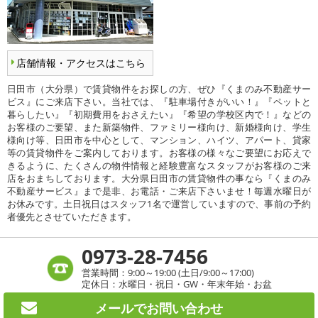
店舗情報・アクセスはこちら
日田市（大分県）で賃貸物件をお探しの方、ぜひ『くまのみ不動産サー
ビス』にご来店下さい。当社では、『駐車場付きがいい！』『ペットと
暮らしたい』『初期費用をおさえたい』『希望の学校区内で！』などの
お客様のご要望、また新築物件、ファミリー様向け、新婚様向け、学生
様向け等、日田市を中心として、マンション、ハイツ、アパート、貸家
等の賃貸物件をご案内しております。お客様の様々なご要望にお応えで
きるように、たくさんの物件情報と経験豊富なスタッフがお客様のご来
店をおまちしております。大分県日田市の賃貸物件の事なら『くまのみ
不動産サービス』まで是非、お電話・ご来店下さいませ！毎週水曜日が
お休みです。土日祝日はスタッフ1名で運営していますので、事前の予約
者優先とさせていただきます。
0973-28-7456
営業時間：9:00～19:00 (土日/9:00～17:00)
定休日：水曜日・祝日・GW・年末年始・お盆
メールで
お問い合わせ