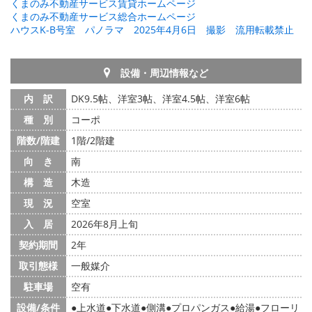
くまのみ不動産サービス賃貸ホームページ
くまのみ不動産サービス総合ホームページ
ハウスK-B号室 パノラマ 2025年4月6日 撮影 流用転載禁止
設備・周辺情報など
内 訳
DK9.5帖、洋室3帖、洋室4.5帖、洋室6帖
種 別
コーポ
階数/階建
1階/2階建
向 き
南
構 造
木造
現 況
空室
入 居
2026年8月上旬
契約期間
2年
取引態様
一般媒介
駐車場
空有
設備/条件
上水道
下水道
側溝
プロパンガス
給湯
フローリ