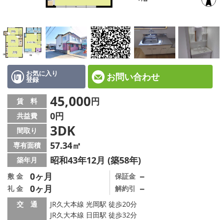
地図から探す
店舗情報·アクセス
会社概要
メールでお問い合わせ
お気に入り
お問い合わせ
登録
45,000
円
賃 料
0円
共益費
3DK
間取り
57.34㎡
専有面積
昭和43年12月 (築58年)
築年月
0ヶ月
－
敷 金
保証金
0ヶ月
－
礼 金
解約引
交 通
JR久大本線 光岡駅 徒歩20分
JR久大本線 日田駅 徒歩32分