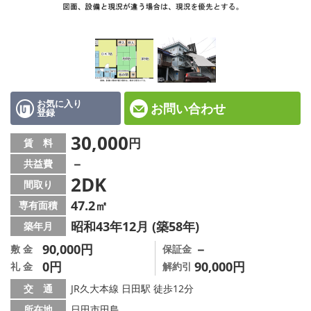
地図から探す
店舗情報·アクセス
会社概要
メールでお問い合わせ
お気に入り
お問い合わせ
登録
30,000
円
賃 料
－
共益費
2DK
間取り
47.2㎡
専有面積
昭和43年12月 (築58年)
築年月
90,000円
－
敷 金
保証金
0円
90,000円
礼 金
解約引
交 通
JR久大本線 日田駅 徒歩12分
所在地
日田市田島