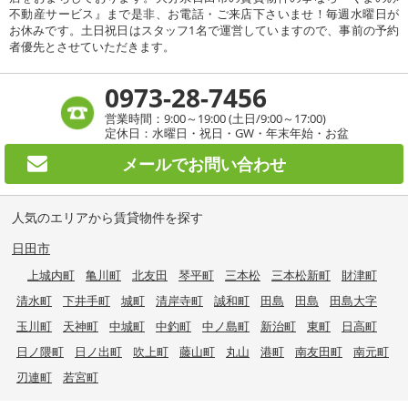
不動産サービス』まで是非、お電話・ご来店下さいませ！毎週水曜日が
お休みです。土日祝日はスタッフ1名で運営していますので、事前の予約
者優先とさせていただきます。
0973-28-7456
営業時間：9:00～19:00 (土日/9:00～17:00)
定休日：水曜日・祝日・GW・年末年始・お盆
メールで
お問い合わせ
人気のエリアから賃貸物件を探す
日田市
上城内町
亀川町
北友田
琴平町
三本松
三本松新町
財津町
清水町
下井手町
城町
清岸寺町
誠和町
田島
田島
田島大字
玉川町
天神町
中城町
中釣町
中ノ島町
新治町
東町
日高町
日ノ隈町
日ノ出町
吹上町
藤山町
丸山
港町
南友田町
南元町
刃連町
若宮町