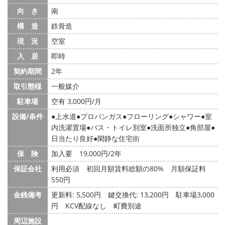
向 き
南
構 造
鉄骨造
現 況
空室
入 居
即時
契約期間
2年
取引態様
一般媒介
駐車場
空有 3,000円/月
設備/条件
上水道
プロパンガス
フローリング
シャワー
室
内洗濯置場
バス・トイレ別室
洗面所独立
角部屋
日当たり良好
閑静な住宅街
保 険
加入要 19,000円/2年
保証会社
利用必須 初回月額賃料総額の80% 月額保証料
550円
金銭備考
更新料: 5,500円
鍵交換代: 13,200円
駐車場3,000
円 KCV配線なし 町費別途
周辺施設