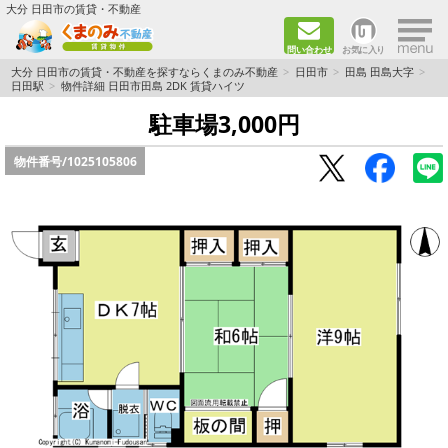
×
大分 日田市の賃貸・不動産
問い合わせ
お気に入り
TOPページ
大分 日田市の賃貸・不動産を探すならくまのみ不動産
日田市
田島 田島大字
日田駅
物件詳細 日田市田島 2DK 賃貸ハイツ
新築物件
駐車場3,000円
物件番号/
1025105806
ペット飼育ＯＫ物件
単身者向け（1K～2DK）
新婚·ファミリー向け（2DK～3DK）
ファミリー向け（3DK～）
路線·駅から探す
地域から探す