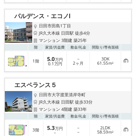
に
入
り
パルデンス・エコノⅠ
登
録
日田市田島1丁目
JR久大本線 日田駅 徒歩4分
マンション 3階建 築25年
お気
階
家賃/
共益費
敷金/
礼金
間取り/
専有面積
5.0
－
3DK
万円
1
階
お
2
61.55
0.1
ヶ月
m²
万円
気
に
入
り
エスペランス５
登
録
日田市大字渡里清岸寺町
JR久大本線 日田駅 徒歩33分
マンション 4階建 築33年
お気
階
家賃/
共益費
敷金/
礼金
間取り/
専有面積
5.3
－
2LDK
万円
3
階
お
－
58.59
－
m²
気