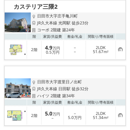
り
カステリア三隈2
登
録
日田市大字庄手亀川町
JR久大本線 光岡駅 徒歩23分
コーポ 2階建 築24年
お気
階
家賃/
共益費
敷金/
礼金
間取り/
専有面積
4.9
－
2LDK
万円
2
階
お
－
51.67
0.5
m²
万円
気
に
入
り
登
録
日田市大字渡里日ノ出町
JR久大本線 日田駅 徒歩32分
ハイツ 2階建 築34年
お気
階
家賃/
共益費
敷金/
礼金
間取り/
専有面積
5.0
－
2LDK
万円
2
階
お
5.0
51.34
－
万円
m²
気
に
入