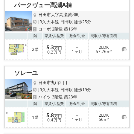
パークヴュー高瀬A棟
登
録
日田市大字高瀬誠和町
JR久大本線 日田駅 徒歩25分
コーポ 2階建 築16年
お気
階
家賃/
共益費
敷金/
礼金
間取り/
専有面積
5.3
－
2LDK
万円
2
階
お
1
57.76
0.2
ヶ月
m²
万円
気
に
入
り
ソレーユ
登
録
日田市丸山2丁目
JR久大本線 日田駅 徒歩19分
ハイツ 3階建 築23年
お気
階
家賃/
共益費
敷金/
礼金
間取り/
専有面積
5.8
－
2LDK
万円
1
階
お
1
56
0.4
ヶ月
m²
万円
気
に
入