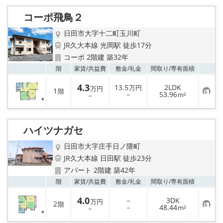
入
り
コーポ飛鳥２
登
録
日田市大字十二町玉川町
JR久大本線 光岡駅 徒歩17分
コーポ 2階建 築32年
お気
階
家賃/
共益費
敷金/
礼金
間取り/
専有面積
4.3
13.5
2LDK
万円
万円
1
階
お
－
53.96
－
m²
気
に
入
り
ハイツナガセ
登
録
日田市大字庄手日ノ隈町
JR久大本線 日田駅 徒歩23分
アパート 2階建 築42年
お気
階
家賃/
共益費
敷金/
礼金
間取り/
専有面積
4.0
－
3DK
万円
2
階
お
－
48.44
－
m²
気
に