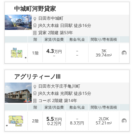
り
中城町河野貸家
登
録
日田市中城町
JR久大本線 日田駅 徒歩16分
貸家 2階建 築53年
お気
階
家賃/
共益費
敷金/
礼金
間取り/
専有面積
4.3
－
3K
万円
1
階
お
－
39.74
－
m²
気
に
入
り
アグリティーノⅢ
登
録
日田市大字庄手亀川町
JR久大本線 光岡駅 徒歩15分
コーポ 2階建 築14年
お気
階
家賃/
共益費
敷金/
礼金
間取り/
専有面積
5.5
－
2LDK
万円
2
階
お
8.3
57.21
0.2
万円
m²
万円
気
に