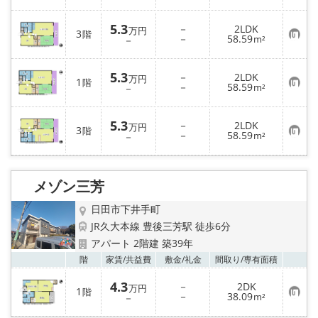
に
入
5.3
－
2LDK
り
万円
3
階
お
－
58.59
登
－
m²
気
録
に
入
5.3
－
2LDK
り
万円
1
階
お
－
58.59
登
－
m²
気
録
に
入
5.3
－
2LDK
り
万円
3
階
お
－
58.59
登
－
m²
気
録
に
入
り
メゾン三芳
登
録
日田市下井手町
JR久大本線 豊後三芳駅 徒歩6分
アパート 2階建 築39年
お気
階
家賃/
共益費
敷金/
礼金
間取り/
専有面積
4.3
－
2DK
万円
1
階
お
－
38.09
－
m²
気
に