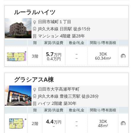
入
り
ルーラルハイツ
登
録
日田市城町１丁目
JR久大本線 日田駅 徒歩15分
マンション 4階建 築28年
お気
階
家賃/
共益費
敷金/
礼金
間取り/
専有面積
5.7
－
3DK
万円
3
階
お
－
60.34
0.4
m²
万円
気
に
入
り
グラシアスA棟
登
録
日田市大字高瀬琴平町
JR久大本線 豊後三芳駅 徒歩28分
ハイツ 2階建 築30年
お気
階
家賃/
共益費
敷金/
礼金
間取り/
専有面積
4.4
－
3DK
万円
2
階
お
－
48
－
m²
気