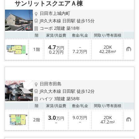
地図から探す
サンリットスクエアＡ棟
日田市上城内町
店舗情報·アクセス
JR久大本線 日田駅 徒歩15分
コーポ 2階建 築18年
会社概要
お気
階
家賃/
共益費
敷金/
礼金
間取り/
専有面積
メールでお問い合わせ
4.7
－
2DK
万円
1
階
お
7.2
42.28
0.2
万円
m²
万円
気
に
入
り
登
録
日田市田島
JR久大本線 日田駅 徒歩12分
ハイツ 3階建 築58年
お気
階
家賃/
共益費
敷金/
礼金
間取り/
専有面積
3.0
9.0
2DK
万円
万円
2
階
お
－
47.2
－
m²
気
に
入
り