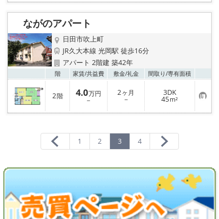
に
入
り
ながのアパート
登
録
日田市吹上町
JR久大本線 光岡駅 徒歩16分
アパート 2階建 築42年
お気
階
家賃/
共益費
敷金/
礼金
間取り/
専有面積
4.0
2
3DK
ヶ月
万円
2
階
お
－
45
－
m²
気
に
入
り
登
録
1
2
3
4