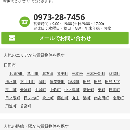
者優先とさせていただきます。
0973-28-7456
営業時間：9:00～19:00 (土日/9:00～17:00)
定休日：水曜日・祝日・GW・年末年始・お盆
メールで
お問い合わせ
人気のエリアから賃貸物件を探す
日田市
上城内町
亀川町
北友田
琴平町
三本松
三本松新町
財津町
清水町
下井手町
城町
清岸寺町
誠和町
田島
田島
田島大字
玉川町
天神町
中城町
中釣町
中ノ島町
新治町
東町
日高町
日ノ隈町
日ノ出町
吹上町
藤山町
丸山
港町
南友田町
南元町
刃連町
若宮町
人気の路線・駅から賃貸物件を探す