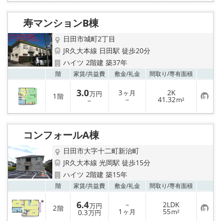
に
入
り
寿マンションB棟
登
録
日田市城町2丁目
JR久大本線 日田駅 徒歩20分
ハイツ 2階建 築37年
お気
階
家賃/
共益費
敷金/
礼金
間取り/
専有面積
3.0
3
2K
ヶ月
万円
1
階
お
－
41.32
－
m²
気
に
入
り
コンフォールA棟
登
録
日田市大字十二町新治町
JR久大本線 光岡駅 徒歩15分
ハイツ 2階建 築15年
お気
階
家賃/
共益費
敷金/
礼金
間取り/
専有面積
6.4
－
2LDK
万円
2
階
お
1
55
0.3
ヶ月
m²
万円
気