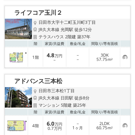
入
り
ライフコア玉川２
登
録
日田市大字十二町玉川町3丁目
JR久大本線 光岡駅 徒歩12分
テラスハウス 2階建 築37年
お気
階
家賃/
共益費
敷金/
礼金
間取り/
専有面積
4.8
－
3DK
万円
1
階
お
－
57.75
－
m²
気
に
入
り
アドバンス三本松
登
録
日田市三本松1丁目
JR久大本線 日田駅 徒歩8分
マンション 5階建 築25年
お気
階
家賃/
共益費
敷金/
礼金
間取り/
専有面積
6.0
－
2LDK
万円
4
階
お
1
60.75
0.7
ヶ月
m²
万円
気