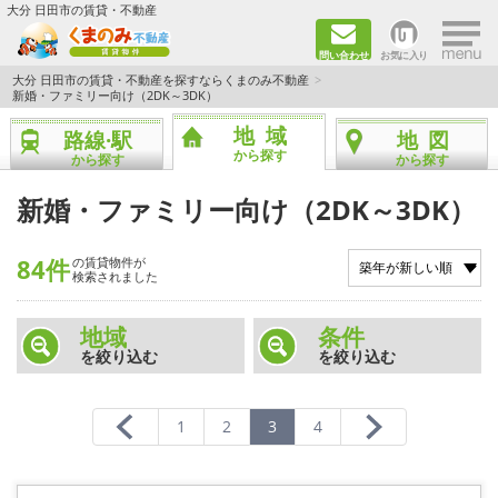
×
大分 日田市の賃貸・不動産
問い合わせ
お気に入り
TOPページ
大分 日田市の賃貸・不動産を探すならくまのみ不動産
新婚・ファミリー向け（2DK～3DK）
新築物件
地域
路線·駅
地図
から探す
から探す
から探す
ペット飼育ＯＫ物件
新婚・ファミリー向け（2DK～3DK）
単身者向け（1K～2DK）
84件
の賃貸物件が
検索されました
新婚·ファミリー向け（2DK～3DK）
地域
条件
ファミリー向け（3DK～）
を絞り込む
を絞り込む
路線·駅から探す
1
2
3
4
地域から探す